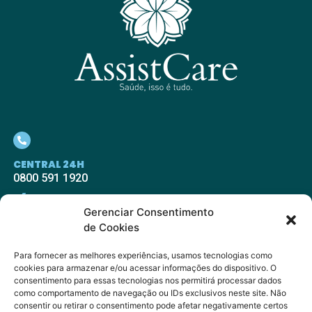
CENTRAL 24H
0800 591 1920
SÃO PAULO
Gerenciar Consentimento
11 2500.0830
de Cookies
VITÓRIA
27 2464.0700
Para fornecer as melhores experiências, usamos tecnologias como
cookies para armazenar e/ou acessar informações do dispositivo. O
RIO DE JANEIRO
consentimento para essas tecnologias nos permitirá processar dados
21 2391.6445
como comportamento de navegação ou IDs exclusivos neste site. Não
consentir ou retirar o consentimento pode afetar negativamente certos
PORTO ALEGRE