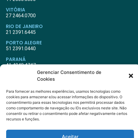
VITÓRIA
27 2464.0700
RIO DE JANEIRO
21 2391.6445
PORTO ALEGRE
51 2391.0440
PARANÁ
41 4040.4747
Gerenciar Consentimento de
Cookies
Redes sociais
Para fornecer as melhores experiências, usamos tecnologias como
cookies para armazenar e/ou acessar informações do dispositivo. O
consentimento para essas tecnologias nos permitirá processar dados
como comportamento de navegação ou IDs exclusivos neste site. Não
consentir ou retirar o consentimento pode afetar negativamente certos
recursos e funções.
Copyright © 2023 ASSISTCARE
Aceitar